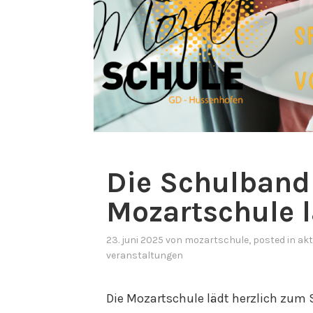
Die Schulband
Mozartschule l
23. juni 2025
von
mozartschule
, posted in
akt
veranstaltungen
Die Mozartschule lädt herzlich zum