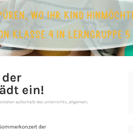
 der
ädt ein!
ivitäten außerhalb des unterrichts
,
allgemein
,
 Sommerkonzert der