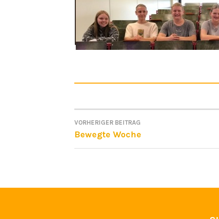
VORHERIGER BEITRAG
BEITRAGSNAVIGATI
Bewegte Woche