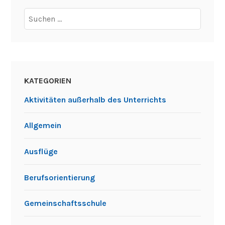
wurden unterschiedliche Nationen zugeteilt. In einem
Zeitraum von zwei Wochen wurde in der ersten Woche
fleißig trainiert und in der zweiten Woche stand dann
die Abnahme der Leistungen in den
verschiedenen Disziplinen im Sportunterricht an. Diese
umfassten die verschiedenen klassischen
Wintersportdisziplinen und kamen bei den
Schülerinnen und Schüler sehr gut an. Nun warten alle
gespannt, welche Klasse bzw. welches Land am Ende
gewonnen hat. Die Siegerehrung wird am Montag, 11.
April an der Schule stattfinden.
verschlagwortet mit
hussenhofen
,
mozartschule
,
winterdisziplinen
,
winterolympiade