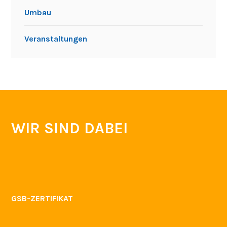
Gesunde Mozartschule
Grundschule
Partner
Prävention
Pressemitteilungen
Projekte
Schülerfirma
Schülermitverantwortung