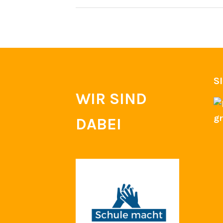
S
WIR SIND
DABEI