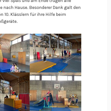
r viel Spaß und am Ende trugen alle
lle nach Hause. Besonderer Dank galt den
 10. Klässlern für ihre Hilfe beim
oßgeräte.