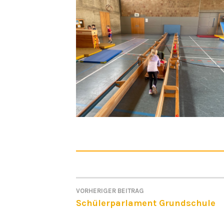
VORHERIGER BEITRAG
BEITRAGSNAVIGATI
Schülerparlament Grundschule