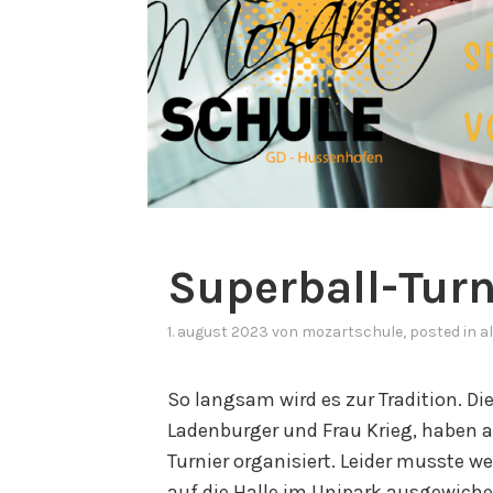
Superball-Turn
1. august 2023
von
mozartschule
, posted in
a
So langsam wird es zur Tradition. Di
Ladenburger und Frau Krieg, haben a
Turnier organisiert. Leider musste w
auf die Halle im Unipark ausgewiche