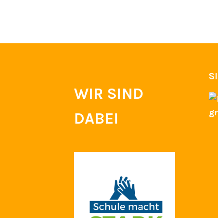
S
WIR SIND
DABEI