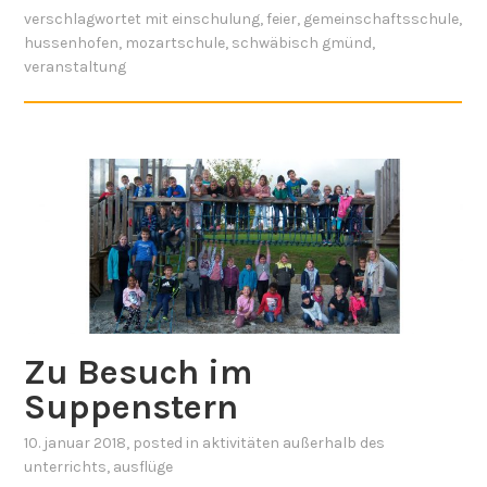
verschlagwortet mit
einschulung
,
feier
,
gemeinschaftsschule
,
hussenhofen
,
mozartschule
,
schwäbisch gmünd
,
veranstaltung
Zu Besuch im
Suppenstern
10. januar 2018
, posted in
aktivitäten außerhalb des
unterrichts
,
ausflüge