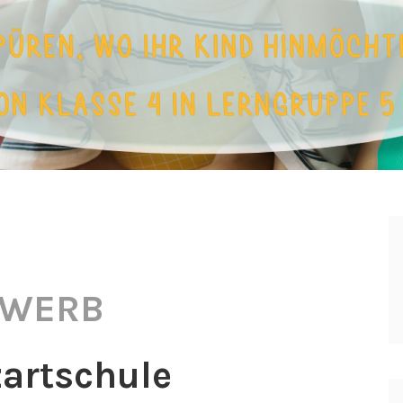
EWERB
zartschule