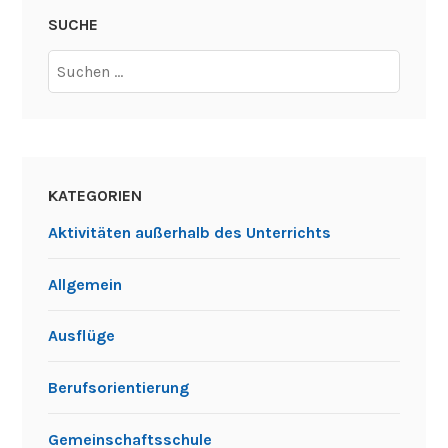
nächsten Tag erfuhren die Gemeinschaftsschüler aus
Hussenhofen, wie die Menschen und Mönche im
Mittelalter lebten.
Alle Schüler waren begeistert und bedauerten, dass der
Aufenthalt nicht länger dauerte.
verschlagwortet mit
ausflug
,
gemeinschaftsschule
,
gruppenarbeit
,
hussenhofen
,
kennenlerntage
,
kompetenztraining
,
lorch
,
schwäbisch gmünd
,
teambuilding
,
übernachtung
SUCHE
Suchen
nach: