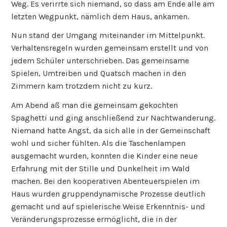
e
Waldheim. Nachdem die Zimmer bezogen waren,
r
mussten Stöcke für die Grillwurst gesucht und
n
angespitzt werden. Bereits hier war gegenseitiges
t
Helfen gefragt. An das Grillen am Lagerfeuer schloss
a
sich die Pokémonsuche mit GPS Geräten an. Pokémons
g
sind bei den Schülern bestens bekannt, da sie mit dem
e
Handy auch geortet werden können. Aufgabe für die
d
Schüler war es, an verschiedenen Wegpunkten, die mit
e
dem GPS gesucht werden mussten, Bilder von
r
Pokémos zu suchen. Wie bei der Suche mit dem Handy
L
gab es im Wald mehrere „Unfälle“, da nur auf das GPS-
e
Gerät geschaut wurde und nicht auf den Boden.
r
Stolperstellen wie Wurzeln oder gar Bäume standen im
n
Weg. Es verirrte sich niemand, so dass am Ende alle am
g
letzten Wegpunkt, nämlich dem Haus, ankamen.
r
Nun stand der Umgang miteinander im Mittelpunkt.
u
Verhaltensregeln wurden gemeinsam erstellt und von
p