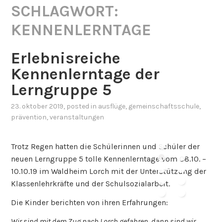
SCHLAGWORT:
KENNENLERNTAGE
Erlebnisreiche
Kennenlerntage der
Lerngruppe 5
23. oktober 2019
, posted in
ausflüge
,
gemeinschaftsschule
,
prävention
,
veranstaltungen