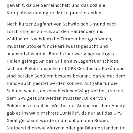
e
b
n
Kennenlerntage 2016
i
16. oktober 2016
, posted in
ausflüge
,
veranstaltungen
s
r
e
Teambuilding der Mozartschule Hussenhofen –
i
Schüler der Gemeinschaftsschule Hussenhofen bei
c
den Kennenlerntagen in Lorch
h
Die Klassen 5a und 5b der Mozartschule in
e
Hussenhofen erlebten viel Interessantes und Neues bei
K
ihren Kennenlerntagen mit Übernachtung im Waldheim
e
in Lorch. Der Ort war bewusst nicht weit entfernt
n
gewählt, da die Gemeinschaft und das soziale
n
Kompetenztraining im Mittelpunkt standen.
e
n
Nach kurzer Zugfahrt von Schwäbisch Gmünd nach
l
Lorch ging es zu Fuß auf den Haldenberg ins