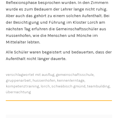
jedem Schüler unterschrieben. Das gemeinsame
p
Spielen, Umtreiben und Quatsch machen in den
e
Zimmern kam trotzdem nicht zu kurz.
5
“
Am Abend aß man die gemeinsam gekochten
Spaghetti und ging anschließend zur Nachtwanderung.
Niemand hatte Angst, da sich alle in der Gemeinschaft
wohl und sicher fühlten. Als die Taschenlampen
ausgemacht wurden, konnten die Kinder eine neue
Erfahrung mit der Stille und Dunkelheit im Wald
machen. Bei den kooperativen Abenteuerspielen im
Haus wurden gruppendynamische Prozesse deutlich
gemacht und auf spielerische Weise Erkenntnis- und
Veränderungsprozesse ermöglicht, die in der
Reflexionsphase besprochen wurden. In den Zimmern
wurde es zum Bedauern der Lehrer lange nicht ruhig.
Aber auch das gehört zu einem solchen Aufenthalt. Bei
der Besichtigung und Führung im Kloster Lorch am