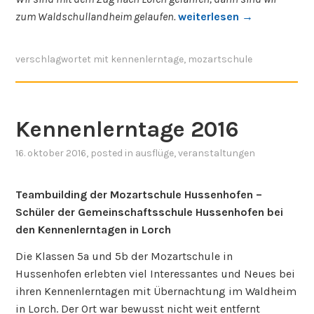
Trotz Regen hatten die Schülerinnen und Schüler der
neuen Lerngruppe 5 tolle Kennenlerntage vom 08.10. –
10.10.19 im Waldheim Lorch mit der Unterstützung der
Klassenlehrkräfte und der Schulsozialarbeit.
Die Kinder berichten von ihren Erfahrungen:
Wir sind mit dem Zug nach Lorch gefahren, dann sind wir
„
zum Waldschullandheim gelaufen.
weiterlesen
→
E
r
verschlagwortet mit
kennenlerntage
,
mozartschule
l