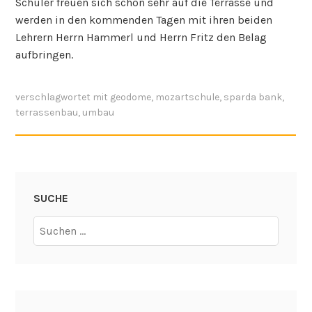
Schüler freuen sich schon sehr auf die Terrasse und
werden in den kommenden Tagen mit ihren beiden
Lehrern Herrn Hammerl und Herrn Fritz den Belag
aufbringen.
verschlagwortet mit
geodome
,
mozartschule
,
sparda bank
,
terrassenbau
,
umbau
SUCHE
Suchen
nach: