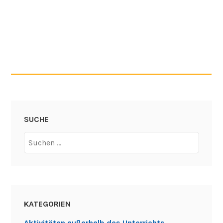
KATEGORIEN
Aktivitäten außerhalb des Unterrichts
Allgemein
Ausflüge
Berufsorientierung
Gemeinschaftsschule
Gesunde Mozartschule
Grundschule