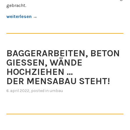
gebracht.
„
weiterlesen
→
E
R
S
T
BAGGERARBEITEN, BETON
E
B
GIESSEN, WÄNDE
A
HOCHZIEHEN …
G
DER MENSABAU STEHT!
G
E
6. april 2022
, posted in
umbau
R
B
I
S
S