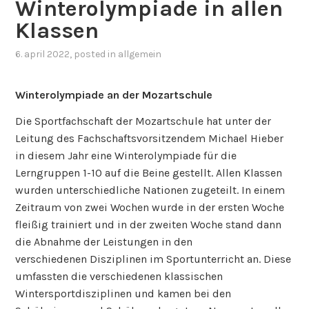
Winterolympiade in allen
E
A
Klassen
N
6. april 2022
, posted in
allgemein
D
E
R
Winterolympiade an der Mozartschule
M
Die Sportfachschaft der Mozartschule hat unter der
O
Leitung des Fachschaftsvorsitzendem Michael Hieber
Z
in diesem Jahr eine Winterolympiade für die
A
Lerngruppen 1-10 auf die Beine gestellt. Allen Klassen
R
wurden unterschiedliche Nationen zugeteilt. In einem
T
Zeitraum von zwei Wochen wurde in der ersten Woche
S
fleißig trainiert und in der zweiten Woche stand dann
C
die Abnahme der Leistungen in den
H
verschiedenen Disziplinen im Sportunterricht an. Diese
U
umfassten die verschiedenen klassischen
L
Wintersportdisziplinen und kamen bei den
E