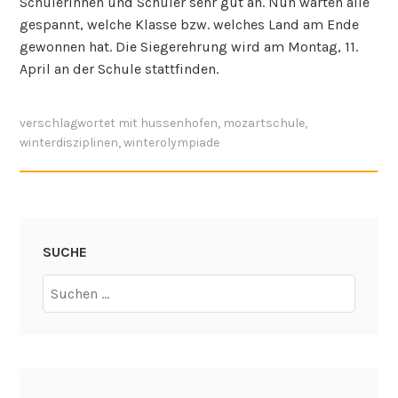
Schülerinnen und Schüler sehr gut an. Nun warten alle
“
gespannt, welche Klasse bzw. welches Land am Ende
gewonnen hat. Die Siegerehrung wird am Montag, 11.
April an der Schule stattfinden.
verschlagwortet mit
hussenhofen
,
mozartschule
,
winterdisziplinen
,
winterolympiade
SUCHE
Suchen
nach: