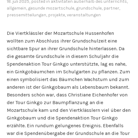
18. juli 2025
, posted in
aktivitäten außerhalb des unterrichts
,
allgemein
,
gesunde mozartschule
,
grundschule
,
partner
,
pressemitteilungen
,
projekte
,
veranstaltungen
Die Viertklässler der Mozartschule Hussenhofen
wollten zum Abschluss ihrer Grundschulzeit eine
sichtbare Spur an ihrer Grundschule hinterlassen. Da
die gesamte Grundschule in diesem Schuljahr die
Spendenaktion Tour Ginkgo unterstützte, lag es nahe,
ein Ginkgobäumchen im Schulgarten zu pflanzen. Zum
einen symbolisiert das Bäumchen Wachstum und zum
anderen ist der Ginkgobaum als Lebensbaum bekannt.
Besonders schön war, dass Christiane Eichenhofer von
der Tour Ginkgo zur Baumpflanzung an die
Mozartschule kam und den Viertklässlern viel über den
Ginkgobaum und die Spendenaktion Tour Ginkgo
erzählte. Ein rundum gelungenes Ereignis. Ebenfalls
war die Spendenübergabe der Grundschule an die Tour