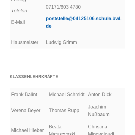
07171/603 4780
Telefon
poststelle@04125106.schule.bwl.
E-Mail
de
Hausmeister
Ludwig Grimm
KLASSENLEHRKRÄFTE
Frank Balint
Michael Schmidt
Anton Dick
Joachim
Verena Beyer
Thomas Rupp
Nußbaum
Beata
Christina
Michael Hieber
Matuszynski
Minovgioudi