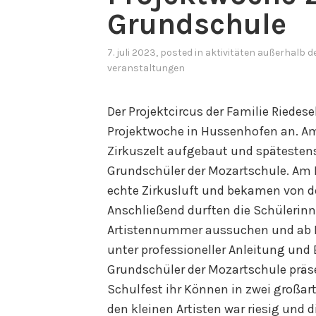
Grundschule
7. juli 2023
, posted in
aktivitäten außerhalb d
veranstaltungen
Der Projektcircus der Familie Riedesel
Projektwoche in Hussenhofen an. A
Zirkuszelt aufgebaut und spätestens 
Grundschüler der Mozartschule. Am
echte Zirkusluft und bekamen von de
Anschließend durften die Schülerinn
Artistennummer aussuchen und ab Di
unter professioneller Anleitung und 
Grundschüler der Mozartschule prä
Schulfest ihr Können in zwei großar
den kleinen Artisten war riesig und d