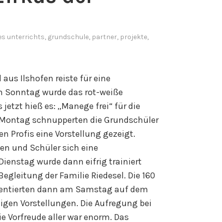
es unterrichts
,
grundschule
,
partner
,
projekte
,
 aus Ilshofen reiste für eine
m Sonntag wurde das rot-weiße
jetzt hieß es: „Manege frei“ für die
 Montag schnupperten die Grundschüler
n Profis eine Vorstellung gezeigt.
en und Schüler sich eine
enstag wurde dann eifrig trainiert
Begleitung der Familie Riedesel. Die 160
sentierten dann am Samstag auf dem
tigen Vorstellungen. Die Aufregung bei
ie Vorfreude aller war enorm. Das