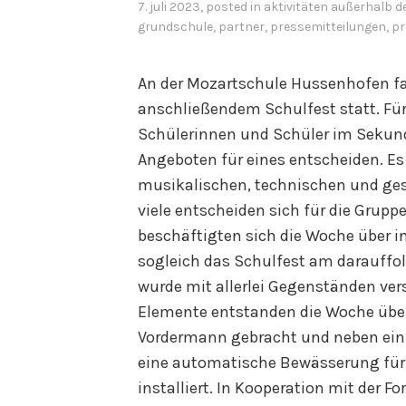
7. juli 2023
, posted in
aktivitäten außerhalb d
grundschule
,
partner
,
pressemitteilungen
,
pr
An der Mozartschule Hussenhofen fa
anschließendem Schulfest statt. Für
Schülerinnen und Schüler im Sekunda
Angeboten für eines entscheiden. Es
musikalischen, technischen und ges
viele entscheiden sich für die Grup
beschäftigten sich die Woche über i
sogleich das Schulfest am darauff
wurde mit allerlei Gegenständen ver
Elemente entstanden die Woche über
Vordermann gebracht und neben ein
eine automatische Bewässerung für
installiert. In Kooperation mit der