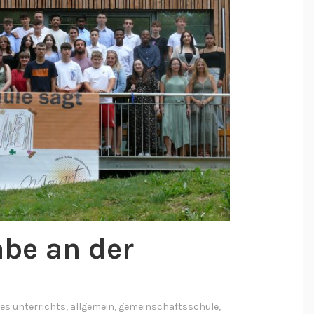
be an der
des unterrichts
,
allgemein
,
gemeinschaftsschule
,