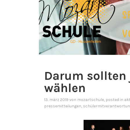
Darum sollten 
wählen
13. märz 2019
von
mozartschule
, posted in
ak
pressemitteilungen
,
schülermitverantwortu