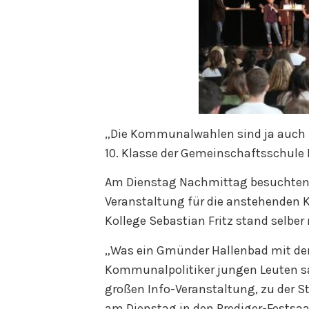
„Die Kommunalwahlen sind ja auch fü
10. Klasse der Gemeinschaftsschule
Am Dienstag Nachmittag besuchten b
Veranstaltung für die anstehenden
Kollege Sebastian Fritz stand selber
„W
as ein Gmünder Hallenbad mit de
Kommunalpolitiker jungen Leuten sa
großen Info-Veranstaltung, zu der 
am Dienstag in den Prediger-Festsaa