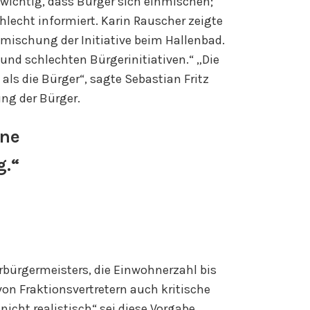
 wichtig, dass Bürger sich einmischen;
hlecht informiert. Karin Rauscher zeigte
nmischung der Initiative beim Hallenbad.
und schlechten Bürgerinitiativen.“ „Die
s die Bürger“, sagte Sebastian Fritz
ng der Bürger.
ine
g.“
rbürgermeisters, die Einwohnerzahl bis
n Fraktionsvertretern auch kritische
cht realistisch“ sei diese Vorgabe.