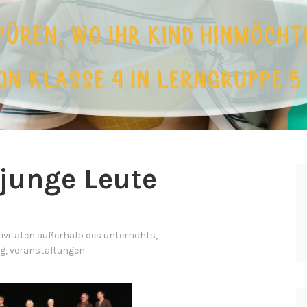
junge Leute
tivitäten außerhalb des unterrichts
,
ng
,
veranstaltungen