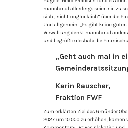
Hägele. Heidi Preibisch fand es auch
manchmal allerdings seien sie zu sc
sich „nicht unglücklich“ über die Ei
Und allgemein: „Es gibt keine guten 
Verwaltung denkt manchmal anders al
und begrüßte deshalb die Einmischu
„Geht auch mal in e
Gemeinderatssitzun
Karin Rauscher,
Fraktion FWF
Zum erklärten Ziel des Gmünder Obe
2027 um 10 000 zu erhöhen, kamen vo
Kommentare: „Etwas plakativ“ und „ni