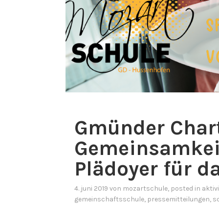
Gmünder Chart
Gemeinsamkeit
Plädoyer für d
4. juni 2019
von
mozartschule
, posted in
aktiv
gemeinschaftsschule
,
pressemitteilungen
,
s