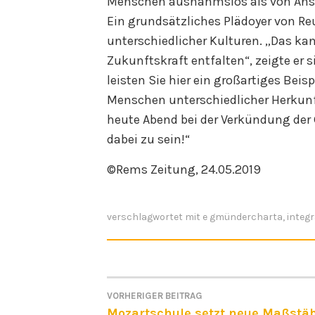
Menschen ausnahmslos als von Ansta
Ein grundsätzliches Plädoyer von R
unterschiedlicher Kulturen. „Das ka
Zukunftskraft entfalten“, zeigte er
leisten Sie hier ein großartiges Be
Menschen unterschiedlicher Herkunft
heute Abend bei der Verkündung de
dabei zu sein!“
©Rems Zeitung, 24.05.2019
verschlagwortet mit
e gmündercharta
,
integr
VORHERIGER BEITRAG
BEITRAGSNAVIGATI
Mozartschule setzt neue Maßstä