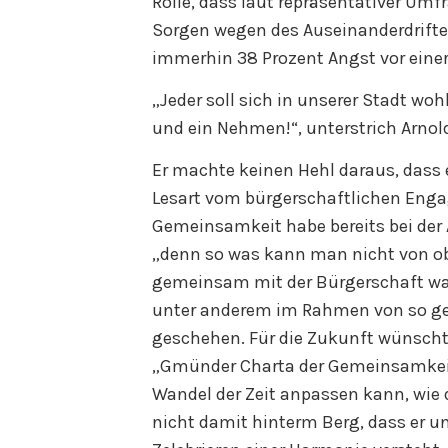
Rolle, dass laut repräsentativer Umf
Sorgen wegen des Auseinanderdrift
immerhin 38 Prozent Angst vor eine
„Jeder soll sich in unserer Stadt woh
und ein Nehmen!“, unterstrich Arnol
Er machte keinen Hehl daraus, dass e
Lesart vom bürgerschaftlichen Enga
Gemeinsamkeit habe bereits bei der
„denn so was kann man nicht von o
gemeinsam mit der Bürgerschaft wac
unter anderem im Rahmen von so g
geschehen. Für die Zukunft wünschte
„Gmünder Charta der Gemeinsamkei
Wandel der Zeit anpassen kann, wie 
nicht damit hinterm Berg, dass er 