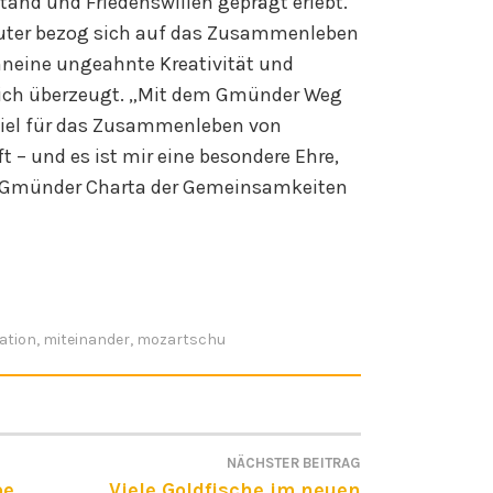
nd und Friedenswillen geprägt erlebt.
euter bezog sich auf das Zusammenleben
nneine ungeahnte Kreativität und
 sich überzeugt. „Mit dem Gmünder Weg
ispiel für das Zusammenleben von
 – und es ist mir eine besondere Ehre,
r Gmünder Charta der Gemeinsamkeiten
ation
,
miteinander
,
mozartschu
NÄCHSTER BEITRAG
ON
be
Viele Goldfische im neuen