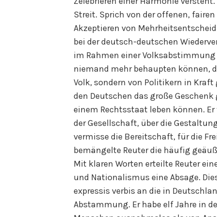
Zelebrieren einer Harmonie versteht
Streit. Sprich von der offenen, fai
Akzeptieren von Mehrheitsentscheidu
bei der deutsch-deutschen Wiederv
im Rahmen einer Volksabstimmung z
niemand mehr behaupten können, da
Volk, sondern von Politikern in Kraf
den Deutschen das große Geschenk ge
einem Rechtsstaat leben können. Er
der Gesellschaft, über die Gestaltun
vermisse die Bereitschaft, für die Fr
bemängelte Reuter die häufig geäuße
Mit klaren Worten erteilte Reuter e
und Nationalismus eine Absage. Dies
expressis verbis an die in Deutschl
Abstammung. Er habe elf Jahre in de