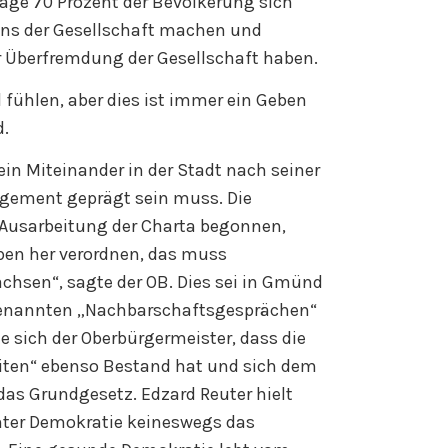
rage 70 Prozent der Bevölkerung sich
ens der Gesellschaft machen und
r Überfremdung der Gesellschaft haben.
l fühlen, aber dies ist immer ein Geben
d.
in Miteinander in der Stadt nach seiner
gement geprägt sein muss. Die
 Ausarbeitung der Charta begonnen,
ben her verordnen, das muss
hsen“, sagte der OB. Dies sei in Gmünd
enannten „Nachbarschaftsgesprächen“
 sich der Oberbürgermeister, dass die
ten“ ebenso Bestand hat und sich dem
das Grundgesetz. Edzard Reuter hielt
unter Demokratie keineswegs das