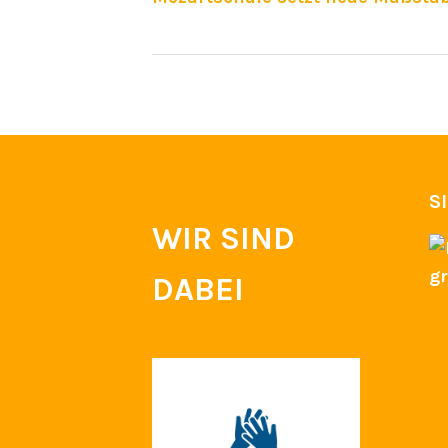
S
WIR SIND
DABEI