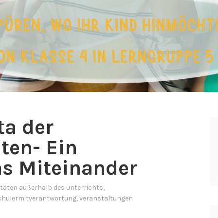
a der
en- Ein
as Miteinander
itäten außerhalb des unterrichts
,
chülermitverantwortung
,
veranstaltungen