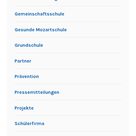
p
Gemeinschaftsschule
o
r
Gesunde Mozartschule
t
p
Grundschule
r
o
f
Partner
i
l
Prävention
d
e
Pressemitteilungen
r
G
Projekte
M
S
Schülerfirma
M