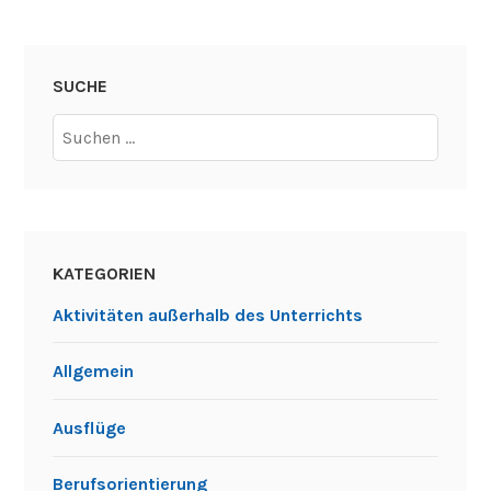
G
o
l
SUCHE
d
Suchen
f
nach:
i
s
c
h
e
KATEGORIEN
i
Aktivitäten außerhalb des Unterrichts
m
n
Allgemein
e
u
Ausflüge
e
n
Berufsorientierung
S