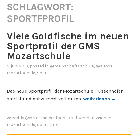
SCHLAGWORT:
SPORTFPROFIL
Viele Goldfische im neuen
Sportprofil der GMS
Mozartschule
5. juni 2019
, posted in
gemeinschaftsschule
,
gesunde
mozartschule
,
sport
Das neue Sportprofil der Mozartschule Hussenhofen
„
startet und schwimmt voll durch.
weiterlesen
→
V
i
verschlagwortet mit
deutsches schwimmabzeichen
,
e
mozartschule
,
sportfprofil
l
e