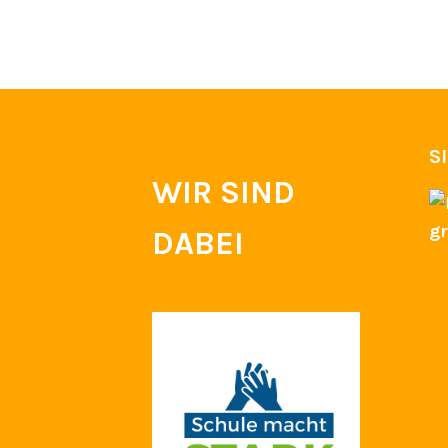
S
WIR SIND
DABEI