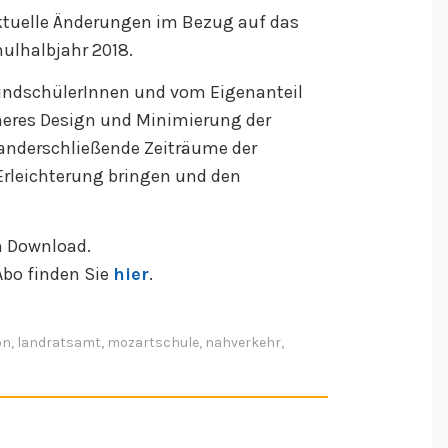
ktuelle Änderungen im Bezug auf das
ulhalbjahr 2018.
rundschülerInnen und vom Eigenanteil
cheres Design und Minimierung der
nanderschließende Zeiträume der
Erleichterung bringen und den
 Download.
Abo finden Sie
hier
.
on
,
landratsamt
,
mozartschule
,
nahverkehr
,