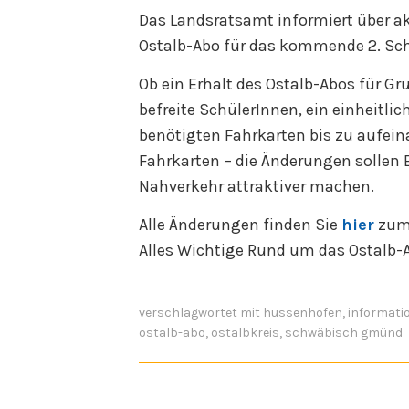
Das Landsratsamt informiert über a
Ostalb-Abo für das kommende 2. Sch
Ob ein Erhalt des Ostalb-Abos für G
befreite SchülerInnen, ein einheitli
benötigten Fahrkarten bis zu aufei
Fahrkarten – die Änderungen sollen 
Nahverkehr attraktiver machen.
Alle Änderungen finden Sie
hier
zum
Alles Wichtige Rund um das Ostalb-
verschlagwortet mit
hussenhofen
,
informati
ostalb-abo
,
ostalbkreis
,
schwäbisch gmünd