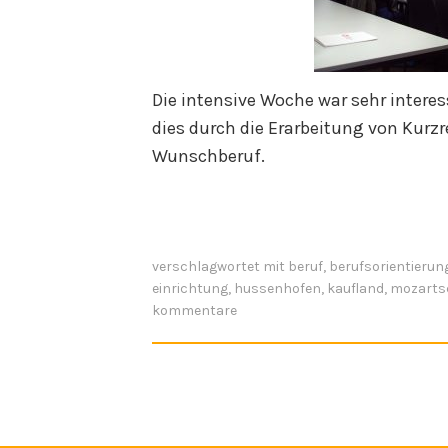
Die intensive Woche war sehr interes
dies durch die Erarbeitung von Kurzr
Wunschberuf.
verschlagwortet mit
beruf
,
berufsorientierun
einrichtung
,
hussenhofen
,
kaufland
,
mozarts
kommentare