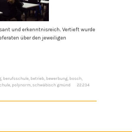
sant und erkenntnisreich. Vertieft wurde
eferaten über den jeweiligen
g
,
berufsschule
,
betrieb
,
bewerbung
,
bosch
,
chule
,
polynorm
,
schwäbisch gmünd
22.234