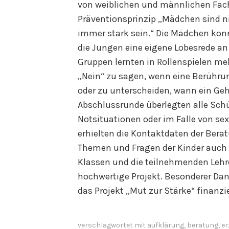
von weiblichen und männlichen Fach
Präventionsprinzip „Mädchen sind 
immer stark sein.“ Die Mädchen konn
die Jungen eine eigene Lobesrede an 
Gruppen lernten in Rollenspielen me
„Nein“ zu sagen, wenn eine Berühru
oder zu unterscheiden, wann ein Gehe
Abschlussrunde überlegten alle Schü
Notsituationen oder im Falle von s
erhielten die Kontaktdaten der Bera
Themen und Fragen der Kinder auch i
Klassen und die teilnehmenden Lehre
hochwertige Projekt. Besonderer Dan
das Projekt „Mut zur Stärke“ finanzie
verschlagwortet mit
aufklärung
,
beratung
,
er