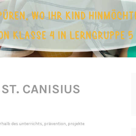
:
ST. CANISIUS
rhalb des unterrichts
,
prävention
,
projekte