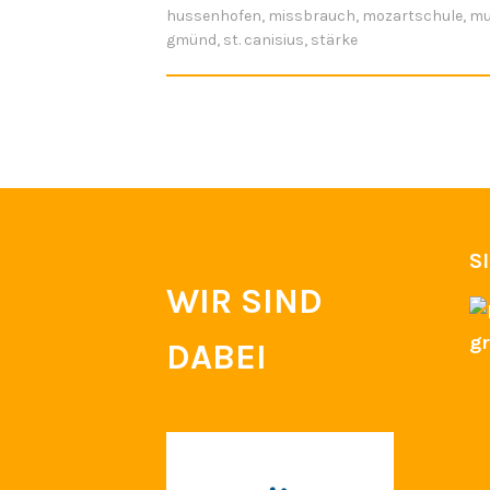
hussenhofen
,
missbrauch
,
mozartschule
,
mu
gmünd
,
st. canisius
,
stärke
S
WIR SIND
DABEI