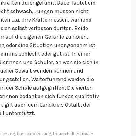
kräften durchgeführt. Dabei lautet ein
nicht schwach, Jungen müssen nicht
ten u.a. ihre Kräfte messen, während
sich selbst verfassen durften. Beide
hr auf die eigenen Gefühle zu hören,
ng oder eine Situation unangenehm ist
imnis schlecht oder gut ist. In einer
lerinnen und Schüler, an wen sie sich in
exueller Gewalt wenden können und
tungsstellen. Weiterführend werden die
n der Schule aufgegriffen. Die vierten
rinnen bedanken sich für das qualitativ
k gilt auch dem Landkreis Ostalb, der
ll unterstützt.
ziehung
,
familienberatung
,
frauen helfen frauen
,