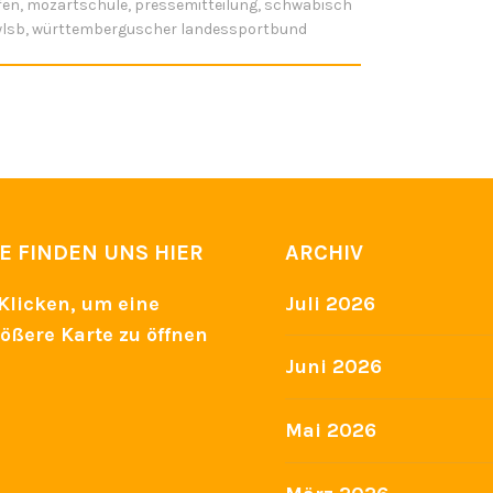
fen
,
mozartschule
,
pressemitteilung
,
schwäbisch
lsb
,
württemberguscher landessportbund
IE FINDEN UNS HIER
ARCHIV
Juli 2026
Juni 2026
Mai 2026