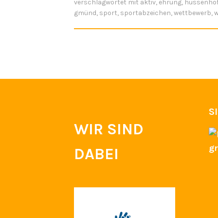
verschlagwortet mit
aktiv
,
ehrung
,
hussenho
gmünd
,
sport
,
sportabzeichen
,
wettbewerb
,
w
S
WIR SIND
DABEI